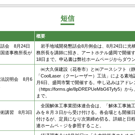
短信
概要
話会 8月24日
岩手地域開発懇話会8月例会は、8月24日に光
川国道事務所長が
務所長を講師に招き、アートホテル盛岡で開催す
18日まで。申込書は弊社ホームページからダウ
㈱大久保建設（花巻市）と㈱アースシフト（静
「CoolLaser（クーレーザー）工法」による素
法説明会 8月6
月6日、盛岡市繋で開催する。申し込みはアドレ
催
（https://forms.gle/8pDREPUeMbG6Tyfy
まで。
全国解体工事業団体連合会は、「解体工事施工
術講習 8月3日
みを８月３日から受け付ける。各会場とも開催
付けるが、定員になり次第締め切る。詳細と日
連ホームペ－ジを参照すること。