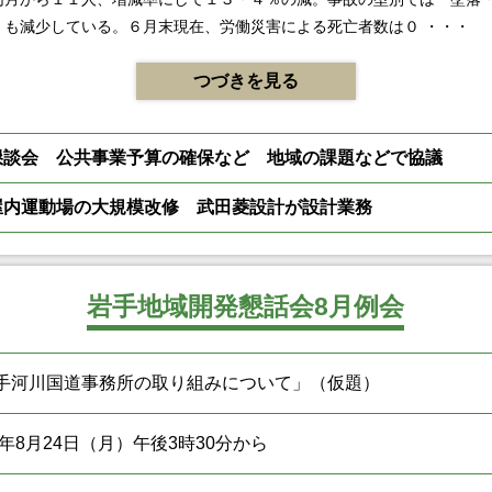
」も減少している。６月末現在、労働災害による死亡者数は０ ・・・
つづきを見る
懇談会 公共事業予算の確保など 地域の課題などで協議
屋内運動場の大規模改修 武田菱設計が設計業務
岩手地域開発懇話会8月例会
手河川国道事務所の取り組みについて」（仮題）
26年8月24日（月）午後3時30分から