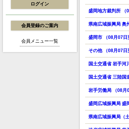
ログイン
盛岡地方裁判所 （0
県南広域振興局 奥州
会員登録のご案内
盛岡市 （08月07
会員メニュー一覧
その他 （08月07
国土交通省 岩手河川
国土交通省 三陸国道
岩手労働局 （08月
盛岡広域振興局 盛岡
県南広域振興局（土