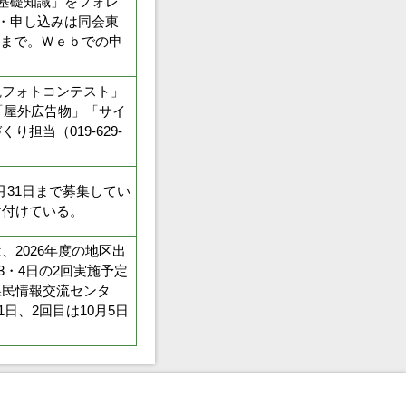
基礎知識」をフォレ
せ・申し込みは同会東
086）まで。Ｗｅｂでの申
フォトコンテスト」
「屋外広告物」「サイ
担当（019-629-
月31日まで募集してい
け付けている。
2026年度の地区出
3・4日の2回実施予定
県民情報交流センタ
日、2回目は10月5日