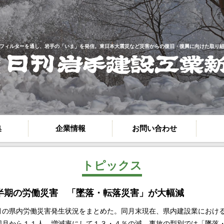
フィルターを通し、岩手の「いま」を発信。
東日本大震災など災害からの復旧・復興に向けた取り
集
企業情報
お問い合わせ
トピックス
半期の労働災害 「墜落・転落災害」が大幅減
の県内労働災害発生状況をまとめた。同月末現在、県内建設業におけ
同月から１１人、増減率にして１３・４％の減。事故の型別では「墜落