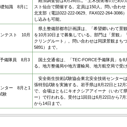
経済調査会は8月26日に「土木技術者のための
礎知識 8月に
スト仙台で開催する。定員は150人。問い合わ
北支部（電話022-222-0629、FAX022-264-3
し込みも可能。
県土整備部都市計画課は、「希望郷いわて景観
ンテスト 10月
を10月10日まで募集している。部門は「景観」
クリングルート」。問い合わせは同課景観まちづくり
5891）まで。
Eの予備隊員 8月3
国土交通省は、「TEC-FORCE予備隊員」を8
る。地方整備局や地方運輸局、地方航空局で受
安全衛生技術試験協会東北安全技術センターは、
張特別試験を実施する。岩手県は8月22日と12月
ンター 8月と1
で、会場はともにキオクシアアイーナ（いわて
試験
ー）で行われる。受付は1回目は6月22日から7月1
から14日まで。