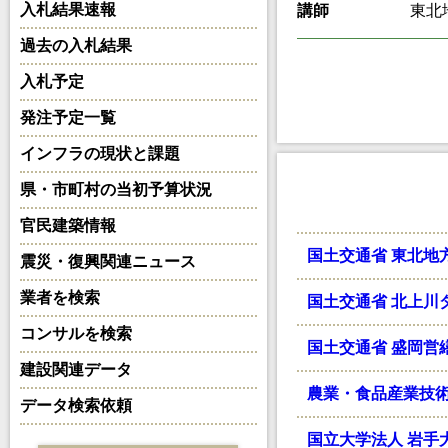
入札結果速報
講師
東北
過去の入札結果
入札予定
発注予定一覧
インフラの現状と課題
県・市町村の当初予算状況
官民建築情報
国土交通省 東北地方
震災・復興関連ニュース
業者を検索
国土交通省 北上川
コンサルを検索
国土交通省 盛岡営繕
建設関連データ
農業・食品産業技術
データ検索依頼
国立大学法人 岩手大