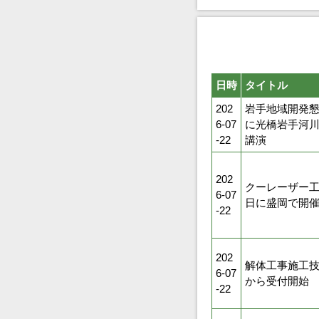
日時
タイトル
202
岩手地域開発懇
6-07
に光橋岩手河
-22
講演
202
クーレーザー工
6-07
日に盛岡で開
-22
202
解体工事施工技
6-07
から受付開始
-22