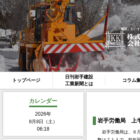
「建設」という
日刊岩手建設
トップページ
コラム
工業新聞とは
カレンダー
2026年
岩手労働局 上
8月8日（土）
06:18
岩手労働局は、６月
数は７１人で、前年